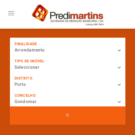
FINALIDADE
Arrendamento
TIPO DE IMÓVEL
Seleccionar
DISTRITO:
Porto
CONCELHO:
Gondomar
... procurar por referência