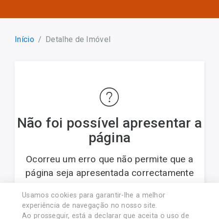
Início
Detalhe de Imóvel
Não foi possível apresentar a
página
Ocorreu um erro que não permite que a
página seja apresentada correctamente
Usamos cookies para garantir-lhe a melhor
© 2017 PREDIMARTINS - Soc. Med. Imob., Lda..
experiência de navegação no nosso site.
Licença AMI nº 8454. Associado APEMIP nº4438
Ao prosseguir, está a declarar que aceita o uso de