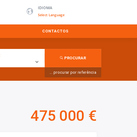
IDIOMA
Powered by
CONTACTOS
:
PROCURAR
... procurar por referência
475 000 €