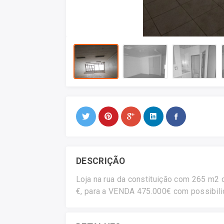
DESCRIÇÃO
Loja na rua da constituição com 265 m2 
€, para a VENDA 475.000€ com possibili