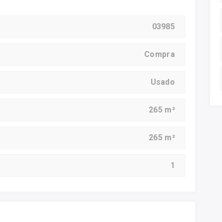
03985
Compra
Usado
265 m²
265 m²
1