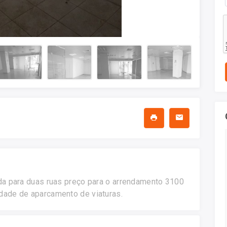
da para duas ruas preço para o arrendamento 3100
dade de aparcamento de viaturas.