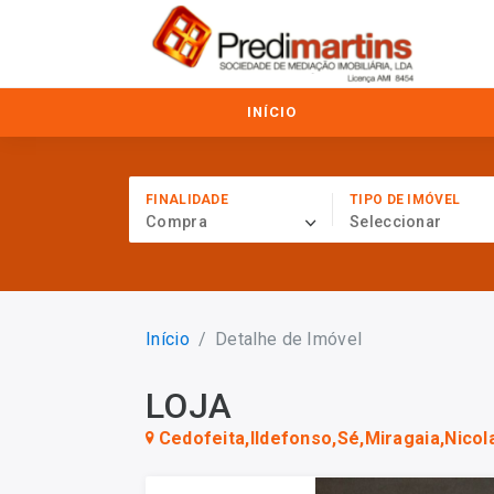
INÍCIO
FINALIDADE
TIPO DE IMÓVEL
Compra
Seleccionar
Início
Detalhe de Imóvel
LOJA
Cedofeita,Ildefonso,Sé,Miragaia,Nicola