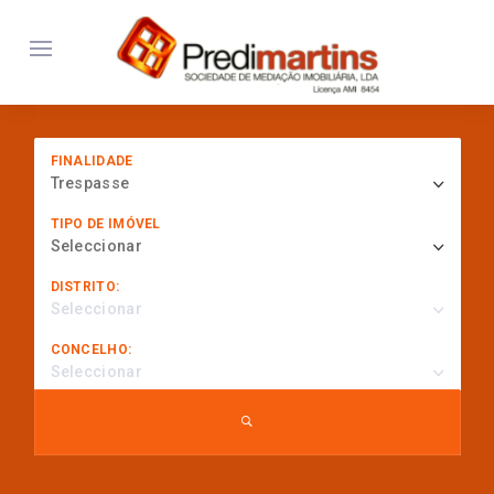
FINALIDADE
Trespasse
TIPO DE IMÓVEL
Seleccionar
DISTRITO:
Seleccionar
CONCELHO:
Seleccionar
... procurar por referência