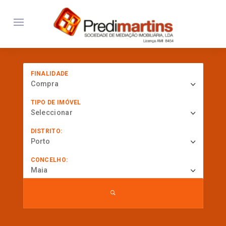
FINALIDADE
Compra
TIPO DE IMÓVEL
Seleccionar
DISTRITO:
Porto
CONCELHO:
Maia
... procurar por referência