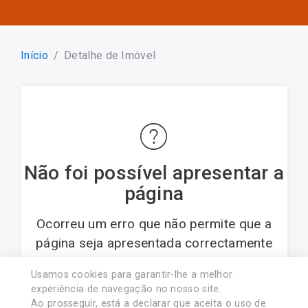
Início
Detalhe de Imóvel
Não foi possível apresentar a
página
Ocorreu um erro que não permite que a
página seja apresentada correctamente
Usamos cookies para garantir-lhe a melhor
© 2017 PREDIMARTINS - Soc. Med. Imob., Lda..
experiência de navegação no nosso site.
Licença AMI nº 8454. Associado APEMIP nº4438
Ao prosseguir, está a declarar que aceita o uso de