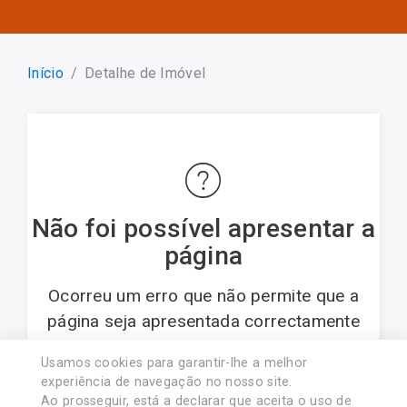
Início
Detalhe de Imóvel
Não foi possível apresentar a
página
Ocorreu um erro que não permite que a
página seja apresentada correctamente
Usamos cookies para garantir-lhe a melhor
© 2017 PREDIMARTINS - Soc. Med. Imob., Lda..
experiência de navegação no nosso site.
Licença AMI nº 8454. Associado APEMIP nº4438
Ao prosseguir, está a declarar que aceita o uso de