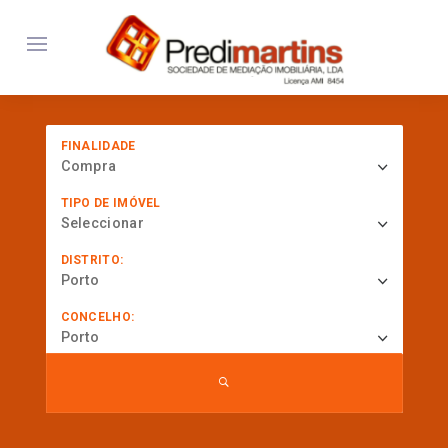
FINALIDADE
Compra
TIPO DE IMÓVEL
Seleccionar
DISTRITO:
Porto
CONCELHO:
Porto
... procurar por referência