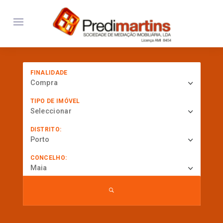
FINALIDADE
Compra
TIPO DE IMÓVEL
Seleccionar
DISTRITO:
Porto
CONCELHO:
Maia
... procurar por referência