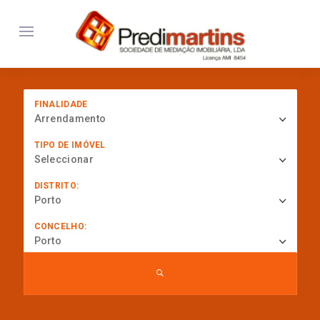
FINALIDADE
Arrendamento
TIPO DE IMÓVEL
Seleccionar
DISTRITO:
Porto
CONCELHO:
Porto
... procurar por referência