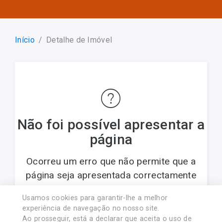
Início
Detalhe de Imóvel
Não foi possível apresentar a
página
Ocorreu um erro que não permite que a
página seja apresentada correctamente
Usamos cookies para garantir-lhe a melhor
© 2017 PREDIMARTINS - Soc. Med. Imob., Lda..
experiência de navegação no nosso site.
Licença AMI nº 8454. Associado APEMIP nº4438
Ao prosseguir, está a declarar que aceita o uso de