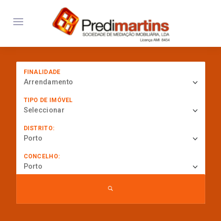
FINALIDADE
Arrendamento
TIPO DE IMÓVEL
Seleccionar
DISTRITO:
Porto
CONCELHO:
Porto
... procurar por referência