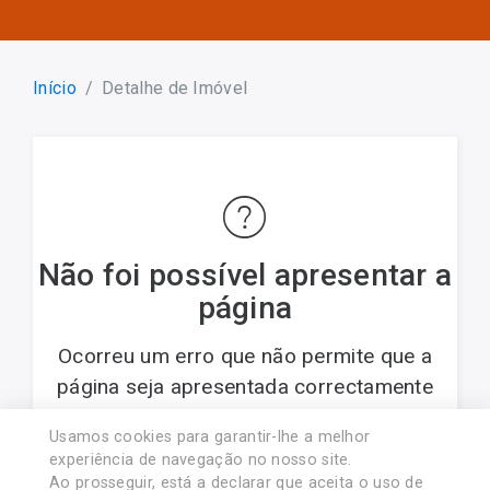
Início
Detalhe de Imóvel
Não foi possível apresentar a
página
Ocorreu um erro que não permite que a
página seja apresentada correctamente
Usamos cookies para garantir-lhe a melhor
© 2017 PREDIMARTINS - Soc. Med. Imob., Lda..
experiência de navegação no nosso site.
Licença AMI nº 8454. Associado APEMIP nº4438
Ao prosseguir, está a declarar que aceita o uso de